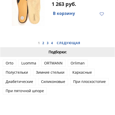
1 263 руб.
В корзину
1
2
3
4
СЛЕДУЮЩАЯ
Подборки:
Orto
Luomma
ORTMANN
Orliman
Полустельки
Зимние стельки
Каркасные
Диабетические
Силиконовые
При плоскостопие
При пяточной шпоре